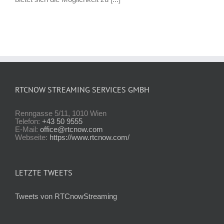
RTCNOW STREAMING SERVICES GMBH
Renngasse 5/11, 1010 Wien
Telefon:
+43 50 9555
E-Mail:
office@rtcnow.com
Webseite:
https://www.rtcnow.com/
LETZTE TWEETS
Tweets von RTCnowStreaming