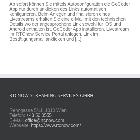
Ab sofort können Sie mittels Autoconfiguration die GoCoder
App nur durch anklicken des Links automatisch
konfigurieren. Beim Anlegen und finalisieren eines
Livestreams erhalten Sie eine e-Mail mit den technischen
Details wo der angesprochene Link sowohl für iOS und
Android enthalten ist. GoCoder App installieren, Livestream
im RTCnow Service Portal anlegen, Link im
Bestätigungsmail anklicken und [...]
RTCNOW STREAMING SERVICES GMBH
Renngasse 5/11, 1010 Wien
Telefon:
+43 50 9555
E-Mail:
office@rtcnow.com
Webseite:
https://www.rtcnow.com/